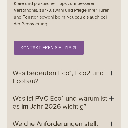
Klare und praktische Tipps zum besseren
Verständnis, zur Auswahl und Pflege Ihrer Türen
und Fenster, sowohl beim Neubau als auch bei
der Renovierung.
KONTAKTIEREN SIE UNS
Was bedeuten Eco1, Eco2 und
Ecobau?
Was ist PVC Eco1 und warum ist
Ecobau ist die Schweizer Plattform für
Standards im nachhaltigen Bauen für
es im Jahr 2026 wichtig?
Kommunen und Bauherren. In den
Materiallisten steht „Eco1“ für die aus
Welche Anforderungen stellt
ökologischer und gesundheitlicher Sicht
Ein Profil der Klasse Eco1 erfüllt die strengsten