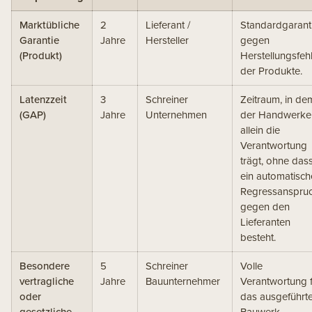
Marktübliche
2
Lieferant /
Standardgarant
Garantie
Jahre
Hersteller
gegen
(Produkt)
Herstellungsfeh
der Produkte.
Latenzzeit
3
Schreiner
Zeitraum, in de
(GAP)
Jahre
Unternehmen
der Handwerke
allein die
Verantwortung
trägt, ohne das
ein automatisch
Regressanspru
gegen den
Lieferanten
besteht.
Besondere
5
Schreiner
Volle
vertragliche
Jahre
Bauunternehmer
Verantwortung 
oder
das ausgeführt
gesetzliche
Bauwerk,