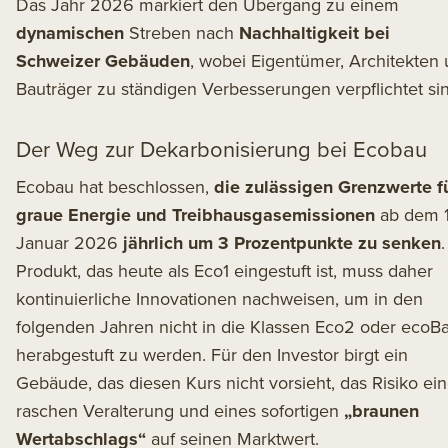
Das Jahr 2026 markiert den Übergang zu einem
dynamischen
Streben nach
Nachhaltigkeit bei
Schweizer Gebäuden
, wobei Eigentümer, Architekten
Bauträger zu ständigen Verbesserungen verpflichtet sin
Der Weg zur Dekarbonisierung bei Ecobau
Ecobau hat beschlossen,
die zulässigen Grenzwerte f
graue Energie und Treibhausgasemissionen
ab dem 1
Januar 2026
jährlich um 3 Prozentpunkte zu senken
.
Produkt, das heute als Eco1 eingestuft ist, muss daher
kontinuierliche Innovationen nachweisen, um in den
folgenden Jahren nicht in die Klassen Eco2 oder ecoB
herabgestuft zu werden. Für den Investor birgt ein
Gebäude, das diesen Kurs nicht vorsieht, das Risiko ein
raschen Veralterung und eines sofortigen
„braunen
Wertabschlags“
auf seinen Marktwert.