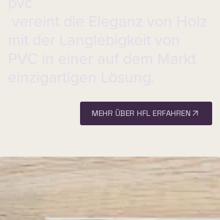
pvc
vereint die Eleganz von Holz
mit der Langlebigkeit von
PVC in einer auf dem Markt
einzigartigen Lösung.
MEHR ÜBER HFL ERFAHREN
Entdecken Sie alle
verfügbaren Varianten