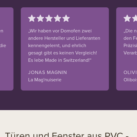
en
„Wir haben vor Domofen zwei
„Die n
andere Hersteller und Lieferanten
den F
die
kennengelernt, und ehrlich
Präzis
gesagt gibt es keinen Vergleich!
Verarb
Es lebe Made in Switzerland!“
JONAS MAGNIN
OLIV
La Mag'nuiserie
Oliboi
Türen und Fenster aus PVC -