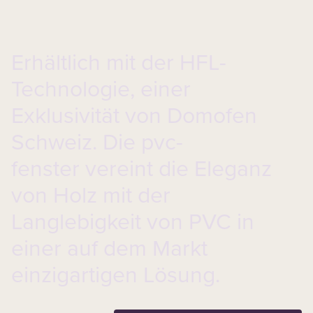
Erhältlich mit der HFL-
Technologie, einer
Exklusivität von Domofen
Schweiz. Die
pvc-
fenster
vereint die Eleganz
von Holz mit der
Langlebigkeit von PVC in
einer auf dem Markt
einzigartigen Lösung.