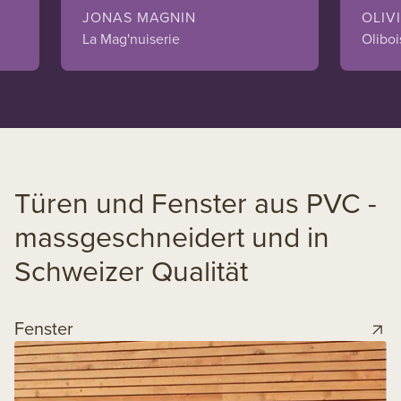
JONAS MAGNIN
OLIV
La Mag'nuiserie
Oliboi
Türen und Fenster aus PVC -
massgeschneidert und in
Schweizer Qualität
Fenster
H