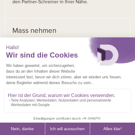
den Partner-Schreiner in Ihrer Nähe.
Mass nehmen
Anschliessend kommt eine unserer Partner-
Schreinereien zu Ihnen nach Hause, um die exakten
Masse zu nehmen und die üblichen Überprüfungen
vorzunehmen.
Produktion
Alle unsere Produkte entstehen in unserer
Schweizer Produktion – mit höchstem Anspruch an
Qualität und Präzision. Unser Team setzt alles daran,
Sie zu begeistern.