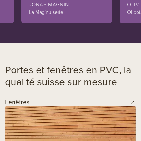
JONAS MAGNIN
OLIV
La Mag'nuiserie
Oliboi
Portes et fenêtres en PVC, la
qualité suisse sur mesure
Fenêtres
L