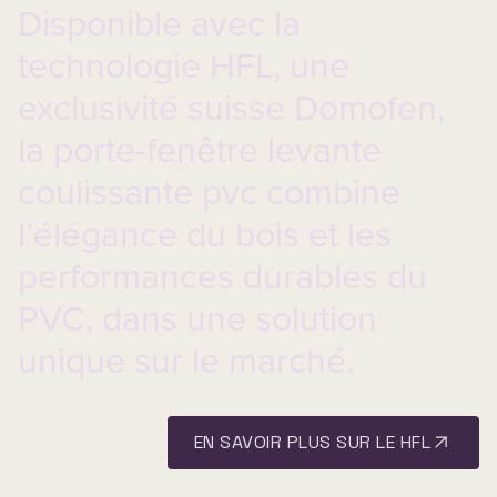
Disponible avec la
technologie HFL, une
exclusivité suisse Domofen,
la
porte-fenêtre levante
coulissante pvc
combine
l’élégance du bois et les
performances durables du
PVC, dans une solution
unique sur le marché.
EN SAVOIR PLUS SUR LE HFL