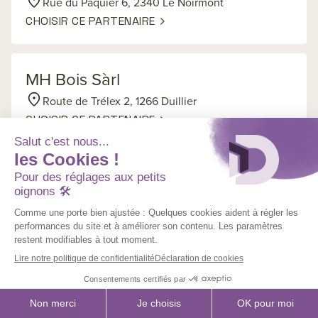
Rue du Pâquier 6, 2340 Le Noirmont
CHOISIR CE PARTENAIRE
MH Bois Sàrl
Route de Trélex 2, 1266 Duillier
CHOISIR CE PARTENAIRE
Alfred Stucki S.A.
rue du Droit 3, 2605 Sonceboz-Sombeval
CHOISIR CE PARTENAIRE
Charpente Menuiserie Rénovation
Pierre Bühler SA