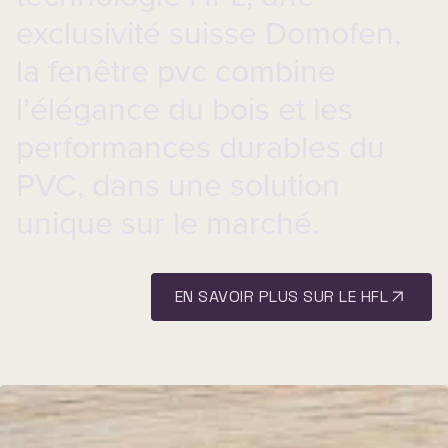
exclusivité suisse Domofen,
la
fenêtre pvc
combine
l’élégance du bois et les
performances durables du
PVC, dans une solution
unique sur le marché.
EN SAVOIR PLUS SUR LE HFL