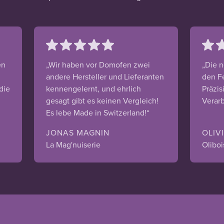
en
„Wir haben vor Domofen zwei
„Die n
andere Hersteller und Lieferanten
den F
die
kennengelernt, und ehrlich
Präzis
gesagt gibt es keinen Vergleich!
Verarb
Es lebe Made in Switzerland!“
JONAS MAGNIN
OLIV
La Mag'nuiserie
Oliboi