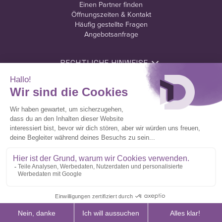
Einen Partner finden
Öffnungszeiten & Kontakt
Häufig gestellte Fragen
Angebotsanfrage
RECHTLICHE HINWEISE
Nutzungsbedingungen
Datenschutzerklärung
Cookie-Richtlinie
Domofen Copyright 2026. Alle Rechte vorbehalten.