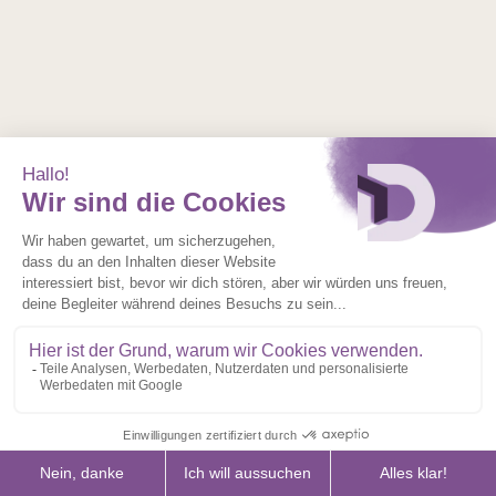
PAGENO
VORSPRINGENDE
EDELSTAHLLEISTEN AUSSEN
UND INNENRILLEN
VERGLASUNG:
PRESTON
(SATINIERT MIT TRANSPARENTEN
STREIFEN)
GRIFF:
JENNY EDELSTAHL
FARBE:
WEISS RAL 9016 GLATT