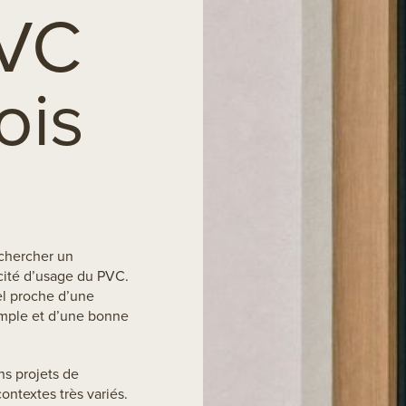
PVC
ois
 chercher un
icité d’usage du PVC.
el proche d’une
simple et d’une bonne
s projets de
ontextes très variés.