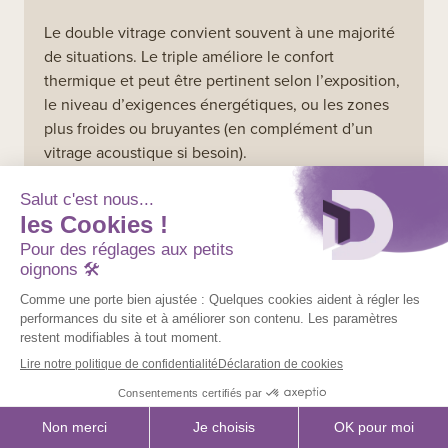
Le double vitrage convient souvent à une majorité
de situations. Le triple améliore le confort
thermique et peut être pertinent selon l’exposition,
le niveau d’exigences énergétiques, ou les zones
plus froides ou bruyantes (en complément d’un
vitrage acoustique si besoin).
Le PVC est-il adapté à une
rénovation en appartement ?
Oui, mais il faut vérifier les contraintes : règlement
PPE, cohérence de façade, teintes, types
d’ouvertures, et parfois certaines normes ou
exigences de l’immeuble. Préparer ces éléments
accélère le projet.