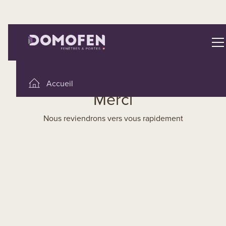
Accueil
Merci
Demander une offre
Nous reviendrons vers vous rapidement
Modifier une demande d’offre
Confirmer une offre
Passer une commande directe
Documents techniques