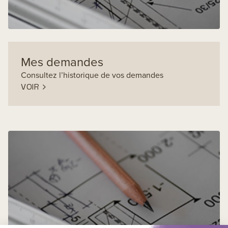
Retourner sur le site
Support client pro
Mon compte
Mes demandes
Consultez l’historique de vos demandes
VOIR
Nom
prénom
example@gmail.com