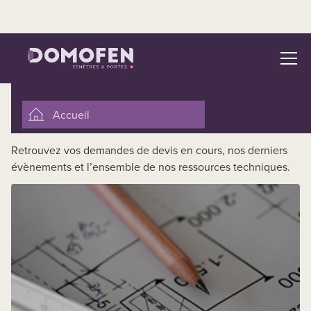
Bienvenue sur votre nouvel
espace client professionnel !
Accueil
Demander une offre
Retrouvez vos demandes de devis en cours, nos derniers
évènements et l’ensemble de nos ressources techniques.
Modifier une demande d’offre
Confirmer une offre
Passer une commande directe
Documents techniques