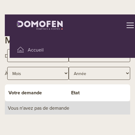
Mes demandes
Accueil
De
Demander une offre
À
Modifier une demande d’offre
Confirmer une offre
Votre demande
Etat
Passer une commande directe
Vous n'avez pas de demande
Documents techniques